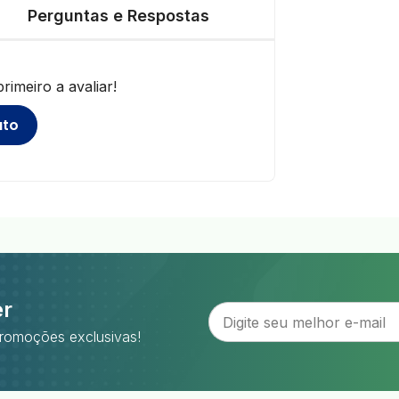
Perguntas e Respostas
imeiro a avaliar!
uto
er
romoções exclusivas!