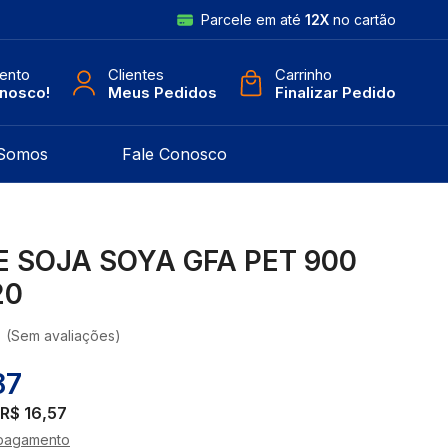
Parcele em até
12X
no cartão
ento
Clientes
Carrinho
onosco!
Meus Pedidos
Finalizar Pedido
Somos
Fale Conosco
E SOJA SOYA GFA PET 900
20
(Sem avaliações)
87
R$ 16,57
pagamento