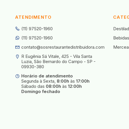
ATENDIMENTO
CATE
(11) 97520-1960
Destila
(11) 97520-1960
Bebida
contato@sosrestaurantedistribuidora.com
Mercear
R Eugênia Sá Vitale, 425 - Vila Santa 
Luzia, São Bernardo do Campo - SP - 
09930-380
Horário de atendimento
Segunda à Sexta,
8:00h
às
17:00h
Sábado das
08:00h
às
12:00h
Domingo fechado