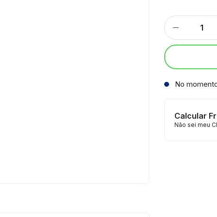
No moment
Calcular F
Não sei meu C