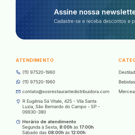
Assine nossa newslett
Cadastre-se e receba descontos e p
ATENDIMENTO
CATE
(11) 97520-1960
Destila
(11) 97520-1960
Bebida
contato@sosrestaurantedistribuidora.com
Mercear
R Eugênia Sá Vitale, 425 - Vila Santa 
Luzia, São Bernardo do Campo - SP - 
09930-380
Horário de atendimento
Segunda à Sexta,
8:00h
às
17:00h
Sábado das
08:00h
às
12:00h