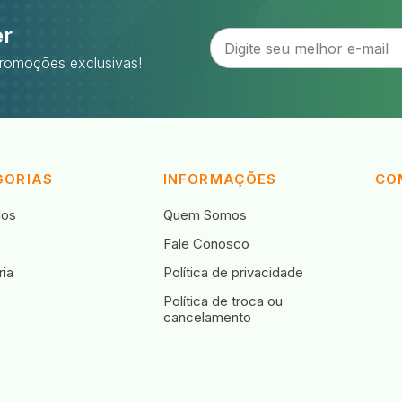
er
romoções exclusivas!
GORIAS
INFORMAÇÕES
CO
dos
Quem Somos
s
Fale Conosco
ia
Política de privacidade
Política de troca ou
cancelamento