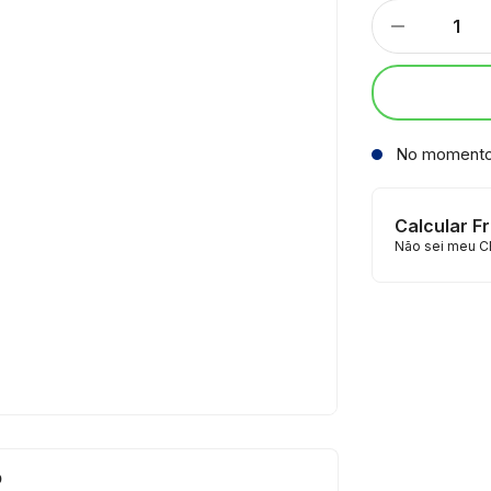
No moment
Calcular F
Não sei meu C
o