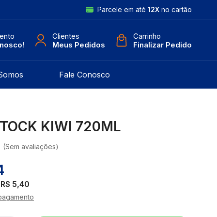
Parcele em até
12X
no cartão
ento
Clientes
Carrinho
onosco!
Meus Pedidos
Finalizar Pedido
Somos
Fale Conosco
STOCK KIWI 720ML
(Sem avaliações)
4
e
R$ 5,40
pagamento