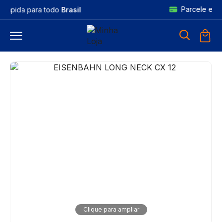
Parcele em até
12X
no cartão
Clique para ampliar