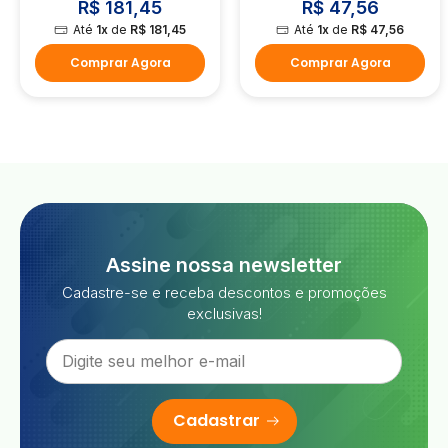
R$ 181,45
R$ 47,56
Até
1x
de
R$ 181,45
Até
1x
de
R$ 47,56
Comprar Agora
Comprar Agora
Assine nossa newsletter
Cadastre-se e receba descontos e promoções
exclusivas!
Cadastrar