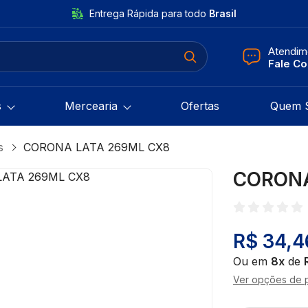
Entrega Rápida para todo
Brasil
Atendim
Fale C
s
Mercearia
Ofertas
Quem 
s
CORONA LATA 269ML CX8
CORONA
R$ 34,4
Ou em
8x
de
Ver opções de 