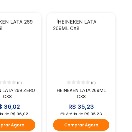
(0)
(0)
 LATA 269 ZERO
HEINEKEN LATA 269ML
CX8
CX8
$ 36,02
R$ 35,23
1x
de
R$ 36,02
Até
1x
de
R$ 35,23
prar Agora
Comprar Agora