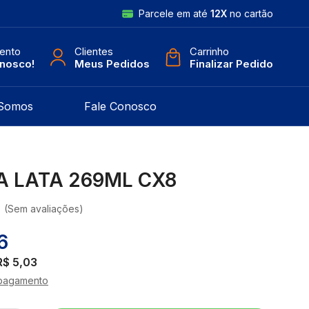
Parcele em até
12X
no cartão
ento
Clientes
Carrinho
onosco!
Meus Pedidos
Finalizar Pedido
Somos
Fale Conosco
 LATA 269ML CX8
(Sem avaliações)
6
R$ 5,03
pagamento