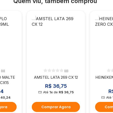
Quem viu, também comprou
(0)
(0)
 MALTE
AMSTEL LATA 269 CX 12
HEINEKEN
 CX15
R$ 36,75
24
R
Até
1x
de
R$ 36,75
 40,24
Até
gora
Comprar Agora
Com