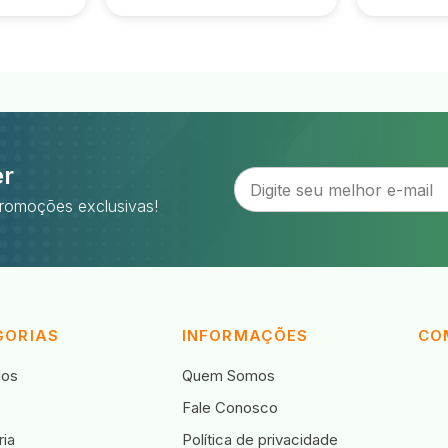
er
romoções exclusivas!
GORIAS
INFORMAÇÕES
CO
dos
Quem Somos
s
Fale Conosco
ia
Política de privacidade