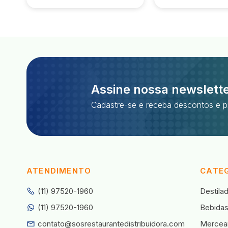
Assine nossa newslett
Cadastre-se e receba descontos e p
ATENDIMENTO
CATE
(11) 97520-1960
Destila
(11) 97520-1960
Bebida
contato@sosrestaurantedistribuidora.com
Mercear